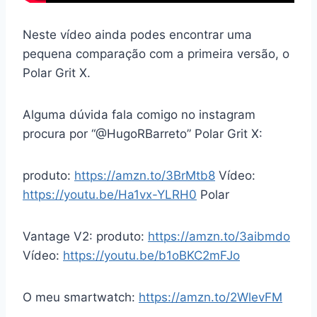
Neste vídeo ainda podes encontrar uma
pequena comparação com a primeira versão, o
Polar Grit X.
Alguma dúvida fala comigo no instagram
procura por “@HugoRBarreto” Polar Grit X:
produto:
https://amzn.to/3BrMtb8
Vídeo:
https://youtu.be/Ha1vx-YLRH0
Polar
Vantage V2: produto:
https://amzn.to/3aibmdo
Vídeo:
https://youtu.be/b1oBKC2mFJo
O meu smartwatch:
https://amzn.to/2WlevFM