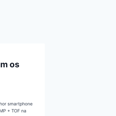
om os
lhor smartphone
2MP + TOF na