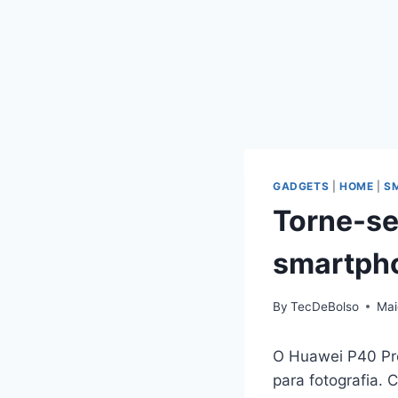
GADGETS
|
HOME
|
S
Torne-se
smartph
By
TecDeBolso
Mai
O Huawei P40 Pr
para fotografia