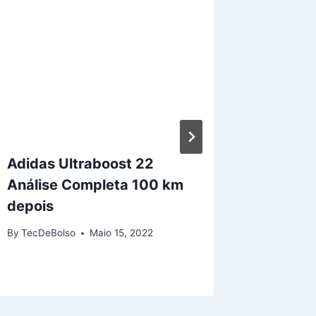
Adidas Ultraboost 22
A Sony 
Análise Completa 100 km
no MWC
depois
By
TecDeB
By
TecDeBolso
Maio 15, 2022