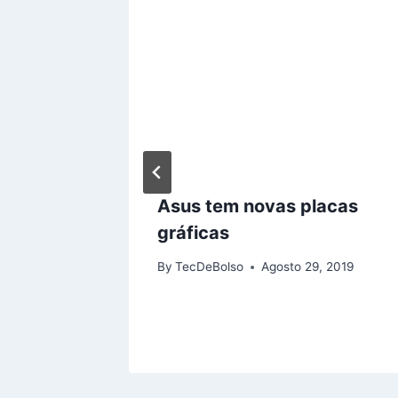
hone
Asus tem novas placas
is
gráficas
 de
By
TecDeBolso
Agosto 29, 2019
20, 2017