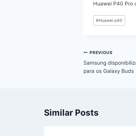
Huawei P40 Pro c
Post
#
Huawei p40
Tags:
Navegação
PREVIOUS
Samsung disponibiliz
de
para os Galaxy Buds
artigos
Similar Posts