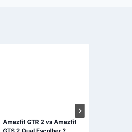
Amazfit GTR 2 vs Amazfit
3 aplic
GTS 2 Qual Escolher ?
aprese