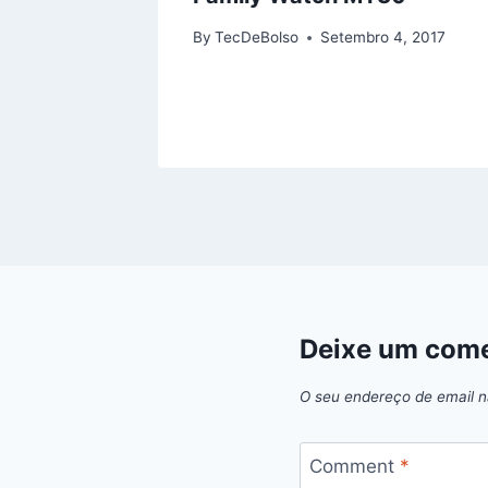
tro da
By
TecDeBolso
Setembro 4, 2017
al
020
Deixe um come
O seu endereço de email n
Comment
*