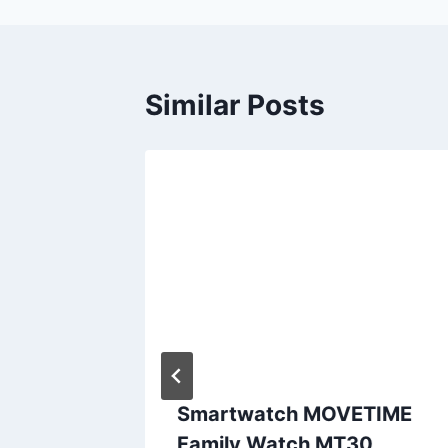
Similar Posts
enta
Smartwatch MOVETIME
gica
Family Watch MT30