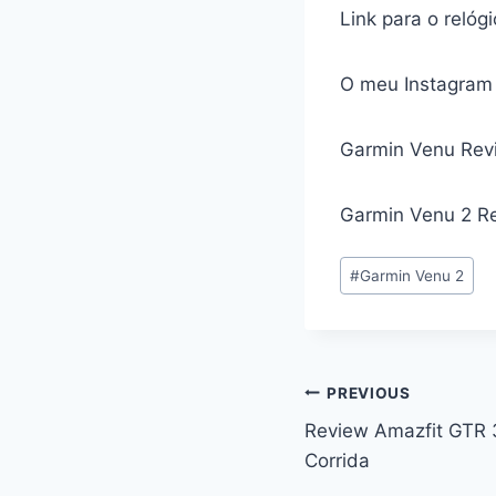
Link para o relóg
O meu Instagram
Garmin Venu Rev
Garmin Venu 2 R
Post
#
Garmin Venu 2
Tags:
Navegação
PREVIOUS
Review Amazfit GTR 
de
Corrida
artigos