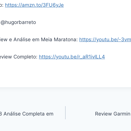
io:
https://amzn.to/3FU6yJe
 @hugorbarreto
iew e Análise em Meia Maratona:
https://youtu.be/-3
eview Completo:
https://youtu.be/r_aR1ivlLL4
3 Análise Completa em
Review Garmin 