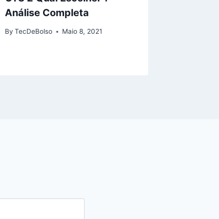
Análise Completa
summit
By
TecDeBolso
Maio 8, 2021
By
TecDeB