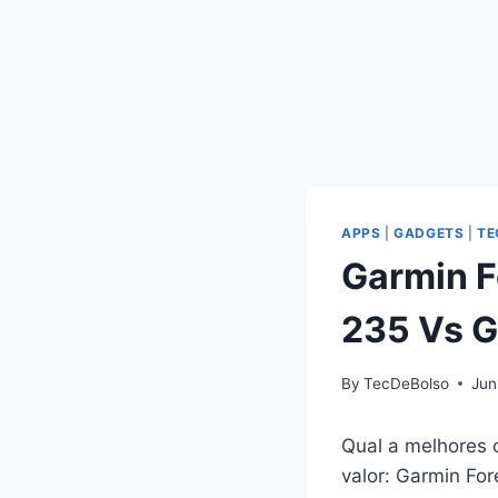
APPS
|
GADGETS
|
TE
Garmin F
235 Vs G
By
TecDeBolso
Jun
Qual a melhores
valor: Garmin Fo