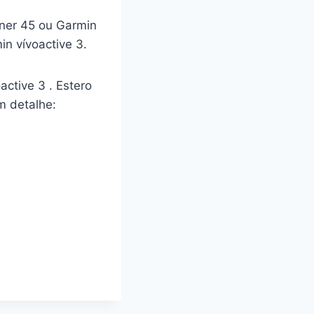
nner 45 ou Garmin
n vívoactive 3.
ctive 3 . Estero
m detalhe: