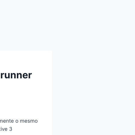
erunner
amente o mesmo
ive 3