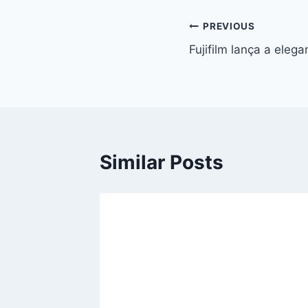
Navegação
PREVIOUS
Fujifilm lança a elega
de
artigos
Similar Posts