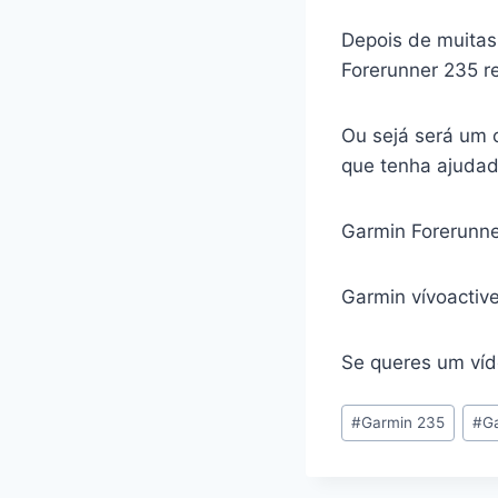
Depois de muitas
Forerunner 235 re
Ou sejá será um 
que tenha ajudad
Garmin Forerunn
Garmin vívoactiv
Se queres um ví
Post
#
Garmin 235
#
G
Tags: