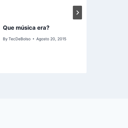
Que música era?
Guia G
45 vs 
By
TecDeBolso
Agosto 20, 2015
vs 945
By
TecDeB