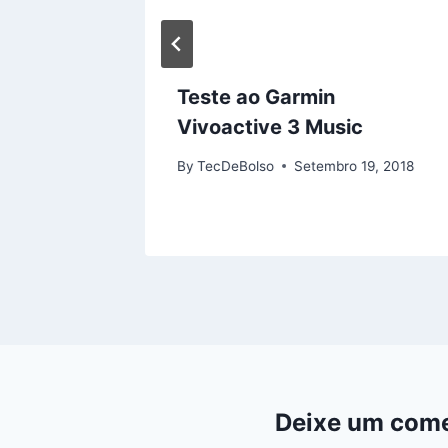
ner 45,
Teste ao Garmin
in
Vivoactive 3 Music
019
By
TecDeBolso
Setembro 19, 2018
Deixe um come