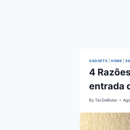
GADGETS
|
HOME
|
S
4 Razões
entrada 
By
TecDeBolso
Ago