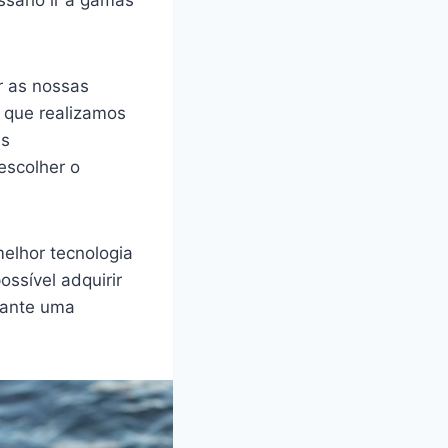
sário ir a gamas
r as nossas
s que realizamos
as
 escolher o
melhor tecnologia
ssível adquirir
rante uma