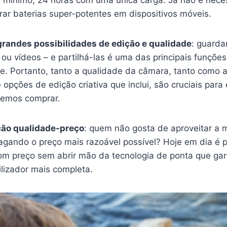
 mínimo, 24 horas com uma única carga. Já não é neces
rar baterias super-potentes em dispositivos móveis.
andes possibilidades de edição e qualidade
: guarda
ou vídeos – e partilhá-las é uma das principais funçõe
. Portanto, tanto a qualidade da câmara, tanto como 
 opções de edição criativa que inclui, são cruciais para
remos comprar.
ção qualidade-preço
: quem não gosta de aproveitar a 
gando o preço mais razoável possível? Hoje em dia é po
om preço sem abrir mão da tecnologia de ponta que ga
ilizador mais completa.