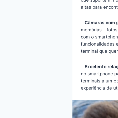
que suportem, no
altas para encont
–
Câmaras com gr
memórias – fotos 
com o smartphone
funcionalidades e
terminal que que
–
Excelente rela
no smartphone pa
terminais a um b
experiência de ut