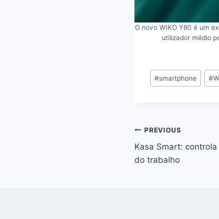
O novo WIKO Y80 é um exe
utilizador médio 
Post
#
smartphone
#
W
Tags:
Navegação
PREVIOUS
Kasa Smart: controla 
de
do trabalho
artigos