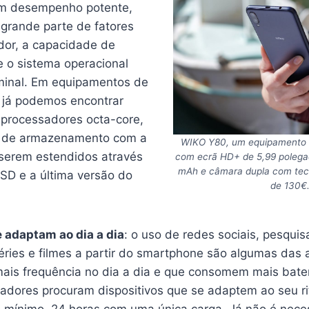
m desempenho potente,
grande parte de fatores
or, a capacidade de
 o sistema operacional
rminal. Em equipamentos de
 já podemos encontrar
processadores octa-core,
 de armazenamento com a
WIKO Y80, um equipamento 
 serem estendidos através
com ecrã HD+ de 5,99 polegad
mAh e câmara dupla com tec
 SD e a última versão do
de 130€
e adaptam ao dia a dia
: o uso de redes sociais, pesquis
séries e filmes a partir do smartphone são algumas das
ais frequência no dia a dia e que consomem mais bater
izadores procuram dispositivos que se adaptem ao seu r