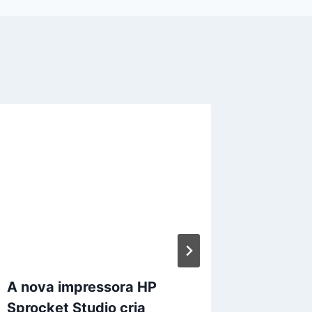
A nova impressora HP
Netflix
Sprocket Studio cria
revoluc