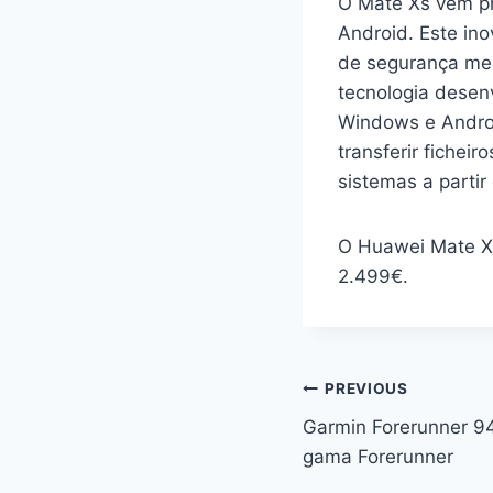
O Mate Xs vem pr
Android. Este i
de segurança mel
tecnologia desenv
Windows e Androi
transferir fiche
sistemas a parti
O Huawei Mate Xs
2.499€.
Navegação
PREVIOUS
Garmin Forerunner 9
de
gama Forerunner
artigos