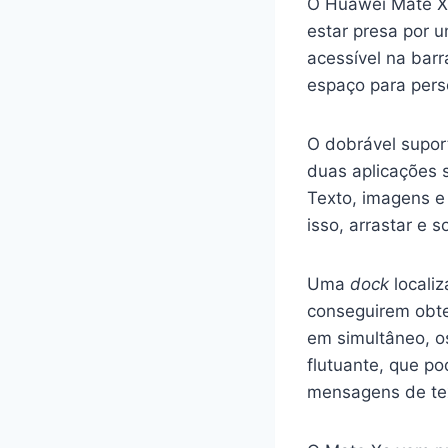
O Huawei Mate Xs
estar presa por 
acessível na barr
espaço para pers
O dobrável supor
duas aplicações 
Texto, imagens e
isso, arrastar e 
Uma
dock
localiz
conseguirem obte
em simultâneo, os
flutuante, que p
mensagens de tex