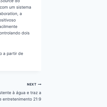
 Source
do
 com um sistema
aboration
, a
sitivoso
acilmente
ontrolando dois
 a partir de
NEXT
istente à água e traz a
e entretenimento 21:9