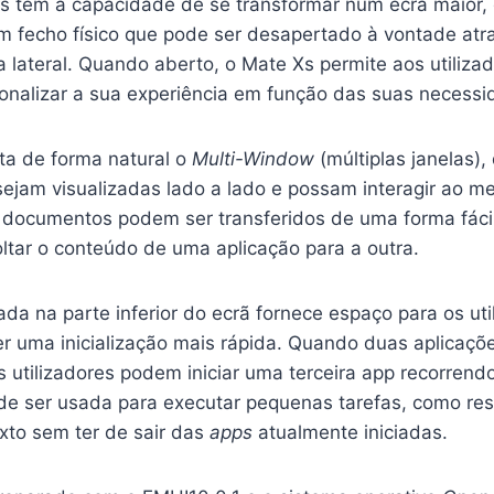
 tem a capacidade de se transformar num ecrã maior, 
um fecho físico que pode ser desapertado à vontade at
a lateral. Quando aberto, o Mate Xs permite aos utiliza
onalizar a sua experiência em função das suas necessi
ta de forma natural o
Multi-Window
(múltiplas janelas),
sejam visualizadas lado a lado e possam interagir ao 
 documentos podem ser transferidos de uma forma fácil
soltar o conteúdo de uma aplicação para a outra.
ada na parte inferior do ecrã fornece espaço para os uti
r uma inicialização mais rápida. Quando duas aplicaçõ
 utilizadores podem iniciar uma terceira app recorrend
ode ser usada para executar pequenas tarefas, como re
to sem ter de sair das
apps
atualmente iniciadas.