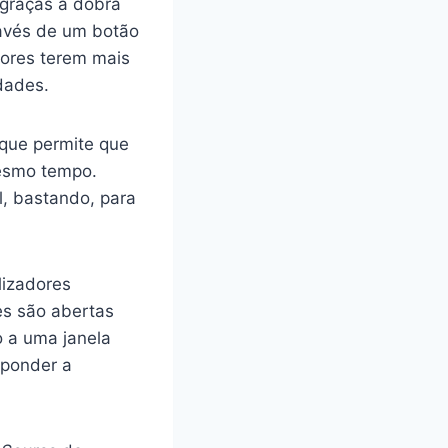
graças à dobra
ravés de um botão
dores terem mais
dades.
 que permite que
mesmo tempo.
, bastando, para
lizadores
es são abertas
o a uma janela
sponder a