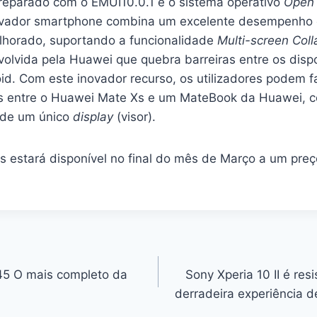
eparado com o EMUI10.0.1 e o sistema operativo
Open
novador smartphone combina um excelente desempenho
horado, suportando a funcionalidade
Multi-screen Coll
olvida pela Huawei que quebra barreiras entre os dispo
d. Com este inovador recurso, os utilizadores podem f
iros entre o Huawei Mate Xs e um MateBook da Huawei, c
r de um único
display
(visor).
 estará disponível no final do mês de Março a um preço
45 O mais completo da
Sony Xperia 10 II é res
derradeira experiência d