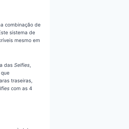
uma combinação de
Este sistema de
ncríveis mesmo em
ia das
Selfies
,
 que
ras traseiras,
lfies
com as 4