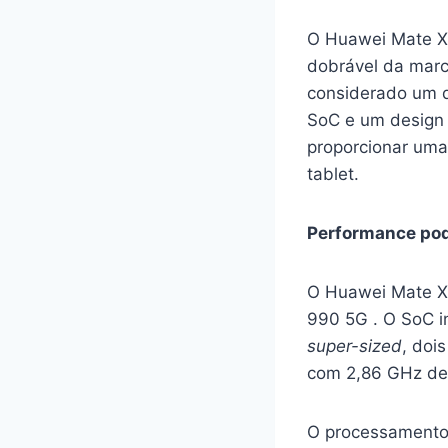
O Huawei Mate Xs
dobrável da marc
considerado um d
SoC e um desig
proporcionar uma
tablet.
Performance pod
O Huawei Mate Xs
990 5G . O SoC i
super-sized
, doi
com 2,86 GHz de
O processamento 