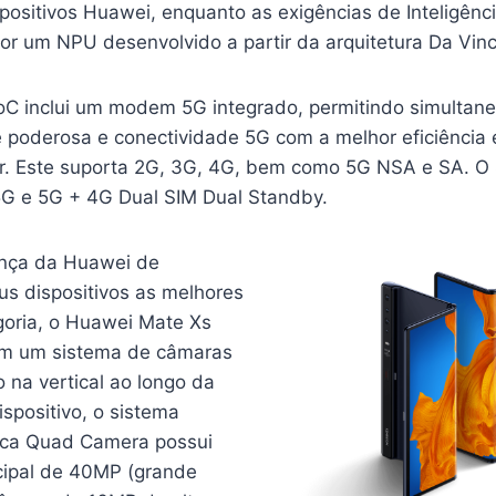
ositivos Huawei, enquanto as exigências de Inteligência 
or um NPU desenvolvido a partir da arquitetura Da Vin
oC inclui um modem 5G integrado, permitindo simultan
poderosa e conectividade 5G com a melhor eficiência
r. Este suporta 2G, 3G, 4G, bem como 5G NSA e SA. O
5G e 5G + 4G Dual SIM Dual Standby.
nça da Huawei de
us dispositivos as melhores
oria, o Huawei Mate Xs
m um sistema de câmaras
 na vertical ao longo da
ispositivo, o sistema
ica Quad Camera possui
cipal de 40MP (grande