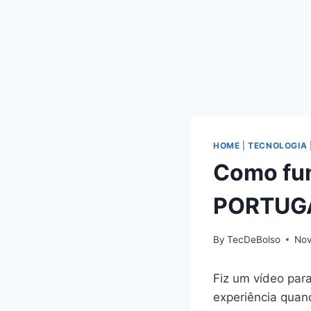
HOME
|
TECNOLOGIA
Como fu
PORTUG
By
TecDeBolso
Nov
Fiz um vídeo para
experiência quan