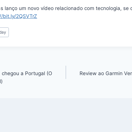
 lanço um novo vídeo relacionado com tecnologia, se q
//bit.ly/2QSVTrZ
iday
 chegou a Portugal (O
Review ao Garmin Ve
)