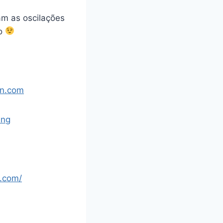
am as oscilações
ão
on.com
ing
.com/