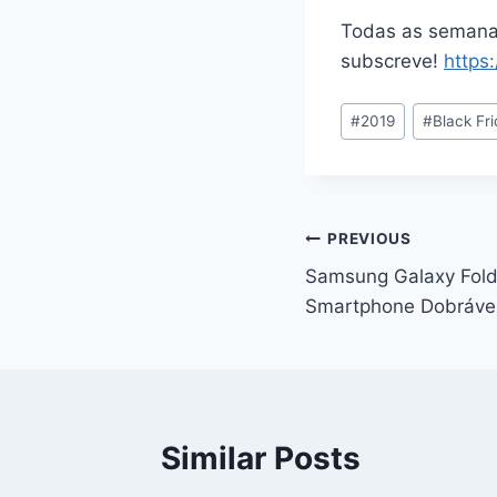
Todas as semanas
subscreve!
https:
Post
#
2019
#
Black Fr
Tags:
Navegação
PREVIOUS
Samsung Galaxy Fold
de
Smartphone Dobrável
artigos
Similar Posts