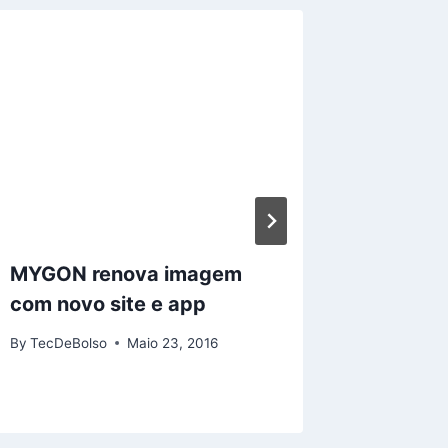
MYGON renova imagem
TOP 3 
com novo site e app
para P
e XBOX
By
TecDeBolso
Maio 23, 2016
By
TecDeB