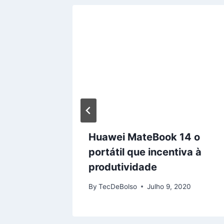
um
Huawei MateBook 14 o
o
portátil que incentiva à
produtividade
, 2018
By
TecDeBolso
Julho 9, 2020