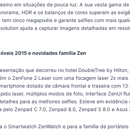
esmo em situações de pouca luz. A sua vasta gama d
Panorama, HDR e os balanços de cores superam as exigê
a tem cinco megapixéis e garante selfies com mais qual
olution ajuda a capturar imagens detalhadas em resol
óveis 2015 e novidades família Zen
esentação que decorreu no hotel DoubleTree by Hilton,
m o ZenFone 2 Laser com uma focagem laser 2x mais 
smartphone dotado de câmara frontal e traseira com 13 
ápido laser, múltiplos modos de foto, interface ZenUI flu
etalhes para as melhores selfies. Esteve em evidência 
pelo Zenpad C 7.0, Zenpad 8.0, Zenpad S 8.0 e Asus
a o Smartwatch ZenWatch e para a família de portátei