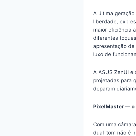
A última geração
liberdade, expre
maior eficiência
diferentes toque
apresentação de 
luxo de funciona
A ASUS ZenUI e a
projetadas para q
deparam diariam
PixelMaster — o
Com uma câmara p
dual-tom não é n