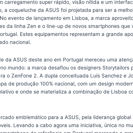
carregamento super rápido, visão nítida e um interface
ivo, a coqueluche da ASUS foi projetada para ser a mel
. No evento de lançamento em Lisboa, a marca aprovei
es da linha Zen e o line-up de novos smartphones que v
Portugal. Estes equipamentos representam a grande ap
ado nacional.
de da ASUS deste ano em Portugal mereceu uma atençã
no mundo: a marca desafiou os designers Storytailors 
ara o ZenFone 2. A dupla conceituada Luís Sanchez e J
apa de produção 100% nacional, com um design moderno
elativo e onde se materializa a combinação de Lisboa c
rcado emblemático para a ASUS, pela liderança global
eis. Levando a cabo agora uma iniciativa, única no m