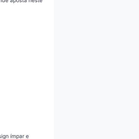
nde aposta neste
ign ímpar e