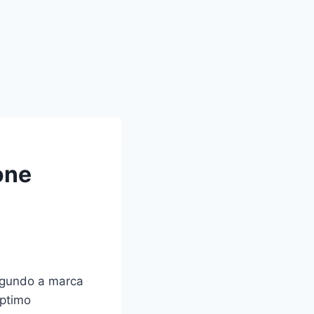
one
egundo a marca
optimo