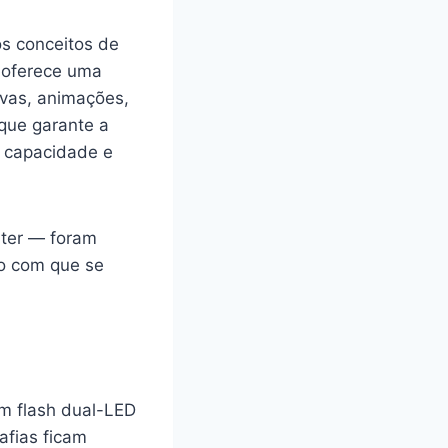
s conceitos de
l oferece uma
ivas, animações,
que garante a
e capacidade e
ater — foram
ão com que se
um flash dual-LED
afias ficam