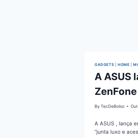
GADGETS
|
HOME
|
M
A ASUS l
ZenFone
By
TecDeBolso
Out
A ASUS , lança 
“junta luxo e ac