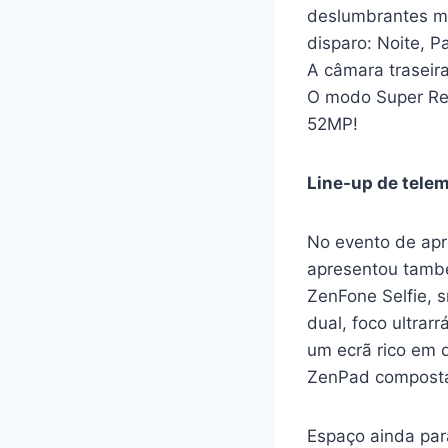
deslumbrantes m
disparo: Noite, 
A câmara traseir
O modo Super Res
52MP!
Line-up de telem
No evento de apr
apresentou també
ZenFone Selfie, 
dual, foco ultrarr
um ecrã rico em d
ZenPad composta 
Espaço ainda par