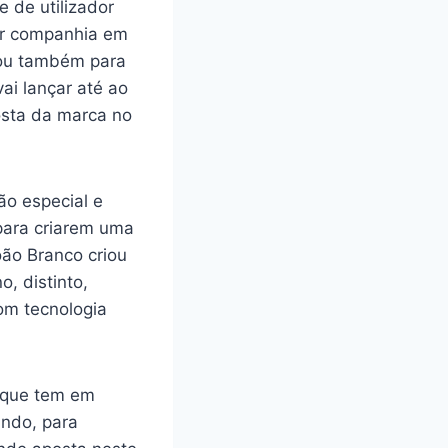
 de utilizador
hor companhia em
tou também para
ai lançar até ao
osta da marca no
o especial e
para criarem uma
oão Branco criou
, distinto,
om tecnologia
 que tem em
undo, para