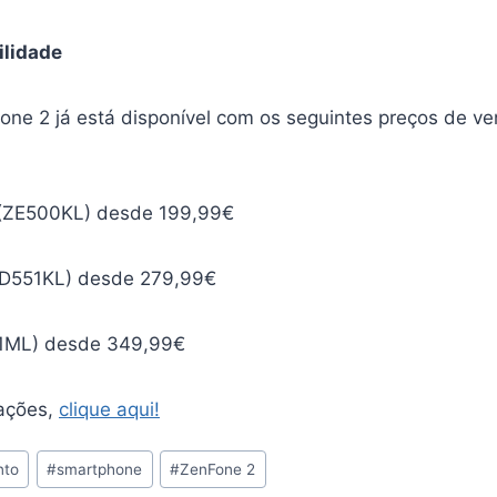
ilidade
fone 2 já está disponível com os seguintes preços de v
 (ZE500KL) desde 199,99€
(ZD551KL) desde 279,99€
1ML) desde 349,99€
mações,
clique aqui!
nto
#
smartphone
#
ZenFone 2