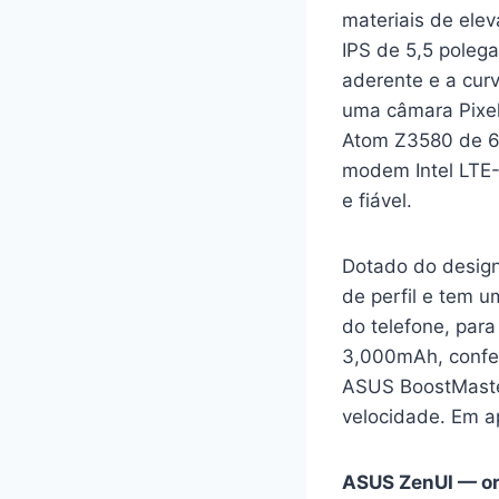
materiais de ele
IPS de 5,5 polega
aderente e a cur
uma câmara Pixel
Atom Z3580 de 6
modem Intel LTE-
e fiável.
Dotado do design
de perfil e tem u
do telefone, par
3,000mAh, confer
ASUS BoostMaster
velocidade. Em a
ASUS ZenUI — or