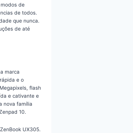
e modos de
ncias de todos.
idade que nunca.
uções de até
 a marca
rápida e o
Megapixels, flash
ída e cativante e
a nova família
 Zenpad 10.
s ZenBook UX305.