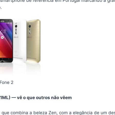
 smartphone de referência em Portugal marcando a gra
.
Fone 2
1ML) — vê o que outros não vêem
que combina a beleza Zen, com a elegância de um des