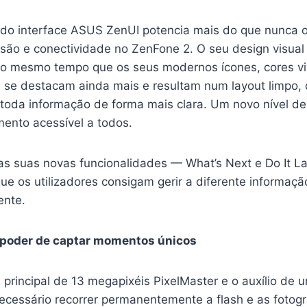
 do interface ASUS ZenUI potencia mais do que nunca o
ssão e conectividade no ZenFone 2. O seu design visua
 ao mesmo tempo que os seus modernos ícones, cores v
s se destacam ainda mais e resultam num layout limpo, 
toda informação de forma mais clara. Um novo nível d
mento acessível a todos.
s suas novas funcionalidades — What’s Next e Do It L
ue os utilizadores consigam gerir a diferente informaç
ente.
 poder de captar momentos únicos
rincipal de 13 megapixéis PixelMaster e o auxílio de 
ecessário recorrer permanentemente a flash e as fotogr