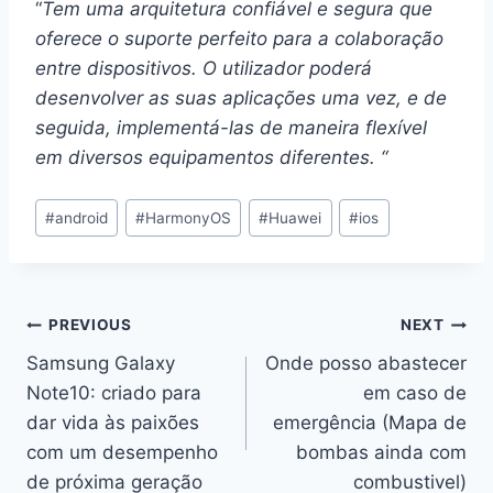
“
Tem uma arquitetura confiável e segura que
oferece o suporte perfeito para a colaboração
entre dispositivos. O utilizador poderá
desenvolver as suas aplicações uma vez, e de
seguida, implementá-las de maneira flexível
em diversos equipamentos diferentes. “
Post
#
android
#
HarmonyOS
#
Huawei
#
ios
Tags:
Navegação
PREVIOUS
NEXT
Samsung Galaxy
Onde posso abastecer
de
Note10: criado para
em caso de
artigos
dar vida às paixões
emergência (Mapa de
com um desempenho
bombas ainda com
de próxima geração
combustivel)