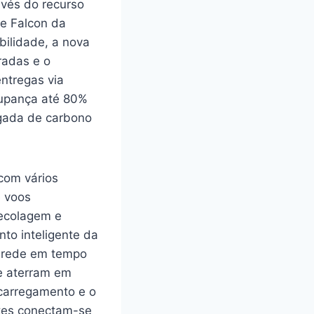
vés do recurso
e Falcon da
bilidade, a nova
radas e o
ntregas via
oupança até 80%
gada de carbono
 com vários
e voos
decolagem e
nto inteligente da
a rede em tempo
e aterram em
 carregamento e o
ntes conectam-se