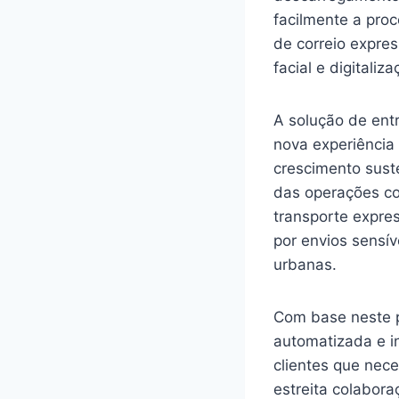
facilmente a pro
de correio expre
facial e digitaliz
A solução de ent
nova experiência 
crescimento sust
das operações co
transporte expre
por envios sensív
urbanas.
Com base neste p
automatizada e in
clientes que nece
estreita colabor