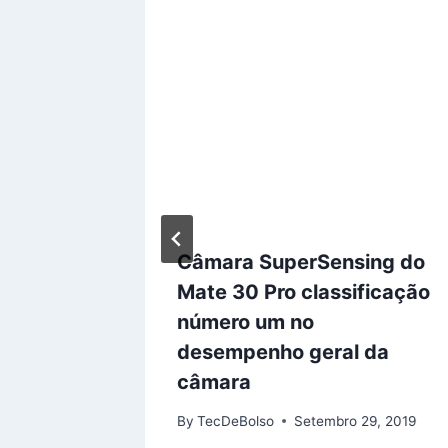
e ao
Câmara SuperSensing do
eview O
Mate 30 Pro classificação
i
número um no
desempenho geral da
4, 2019
câmara
By
TecDeBolso
Setembro 29, 2019