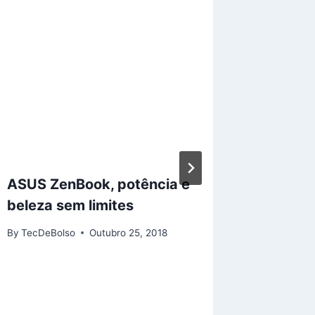
ASUS ZenBook, potência e
“ uber 
beleza sem limites
pesqui
By
TecDeBolso
Outubro 25, 2018
By
TecDeB