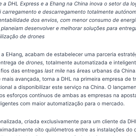
e a DHL Express e a Ehang na China inova o setor da log
ui carregamento e descarregamento totalmente autóno
 rentabilidade dos envios, com menor consumo de energ
planeiam desenvolver e melhorar soluções para entrega
ilização de drones
 a EHang, acabam de estabelecer uma parceria estratég
entrega de
drones,
totalmente automatizada e inteligent
afios das entregas
last mile
nas áreas urbanas da China.
 mais avançada, torna a DHL na primeira empresa de t
ional a disponibilizar este serviço na China. O lançame
os esforços contínuos de ambas as empresas na apost
eligentes com maior automatização para o mercado.
onalizada, criada exclusivamente para um cliente da D
ximadamente oito quilómetros entre as instalações do c