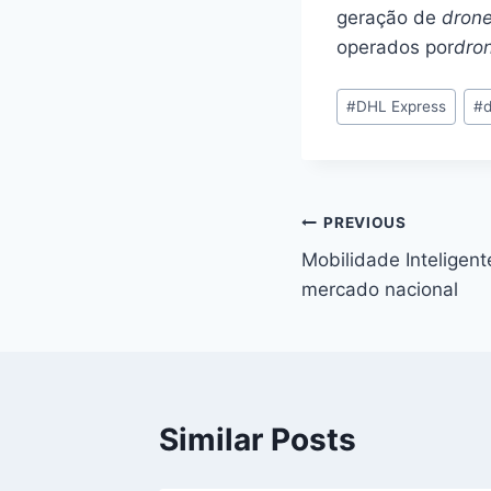
geração de
dron
operados por
dro
Post
#
DHL Express
#
Tags:
Navegação
PREVIOUS
Mobilidade Inteligen
de
mercado nacional
artigos
Similar Posts