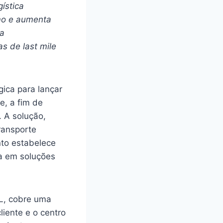
ística
mo e aumenta
ia
s de last mile
ica para lançar
e, a fim de
 A solução,
ransporte
nto estabelece
a em soluções
HL, cobre uma
liente e o centro