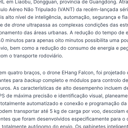
HL em Liaobu, Dongguan, província de Guangdong. Atra
ulo Aéreo Não Tripulado (VANT) da recém-lançada séri
 alto nível de inteligência, automação, segurança e fia
te de
drone
ultrapassa as complexas condições das est
ionamento das áreas urbanas. A redução do tempo de e
 40 minutos para apenas oito minutos possibilita uma p
nvio, bem como a redução do consumo de energia e pe
m o transporte rodoviário.
 em quatro braços, o drone EHang Falcon, foi projetado
antes para
backup
completo e módulos para controlo d
eguros. As características de alto desempenho incluem 
PS de máxima precisão e identificação visual, planeame
o, totalmente automatizado e conexão e programação d
dem transportar até 5 kg de carga por voo, descolam 
gentes que foram desenvolvidos especificamente para o
totalmente autónomo do envio. Os gabinetes intelige