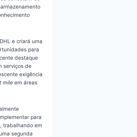
 e armazenamento
conhecimento
DHL e criará uma
ortunidades para
scente destaque
 serviços de
escente exigência
t mile
em áreas
talmente
 implementar para
s, trabalhando em
, uma segunda