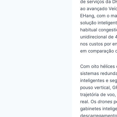
de serviços da D
ao avançado Veíc
EHang, com o mais
solução inteligen
habitual congest
unidirecional de
nos custos por e
em comparação co
Com oito hélices
sistemas redund
inteligentes e s
pouso vertical, G
trajetória de vo
real. Os
drones
po
gabinetes inteli
descarregamento 