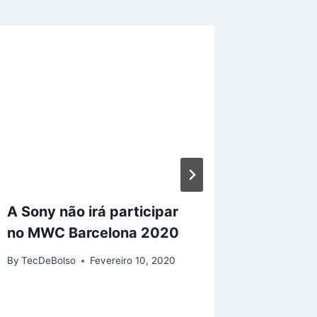
A Sony não irá participar
Tendên
no MWC Barcelona 2020
para 2
By
TecDeBolso
Fevereiro 10, 2020
By
TecDeB