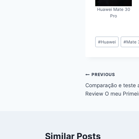
Huawei Mate 30
Pro
Post
#
Huawei
#
Mate 
Tags:
Navegação
PREVIOUS
Comparação e teste 
de
Review O meu Primei
artigos
Similar Posts