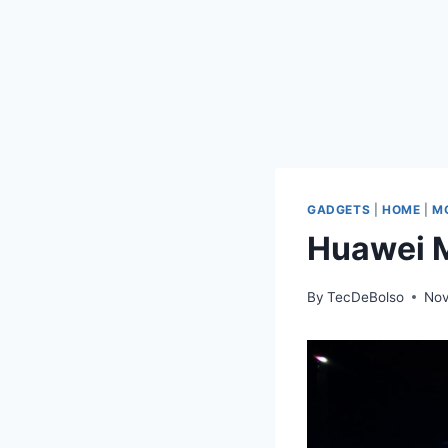
GADGETS
|
HOME
|
M
Huawei M
By
TecDeBolso
Nov