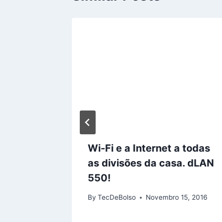
s
Wi-Fi e a Internet a todas
isados
as divisões da casa. dLAN
550!
, 2015
By
TecDeBolso
Novembro 15, 2016