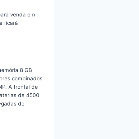
 para venda em
 ficará
memória 8 GB
ores combinados
P. A frontal de
aterias de 4500
legadas de