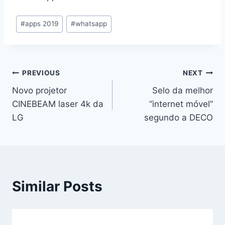
Post
#
apps 2019
#
whatsapp
Tags:
Navegação
PREVIOUS
NEXT
Novo projetor
Selo da melhor
de
CINEBEAM laser 4k da
“internet móvel”
artigos
LG
segundo a DECO
Similar Posts