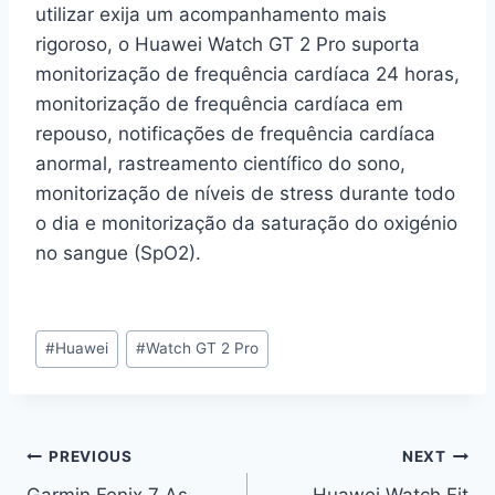
utilizar exija um acompanhamento mais
rigoroso, o Huawei Watch GT 2 Pro suporta
monitorização de frequência cardíaca 24 horas,
monitorização de frequência cardíaca em
repouso, notificações de frequência cardíaca
anormal, rastreamento científico do sono,
monitorização de níveis de stress durante todo
o dia e monitorização da saturação do oxigénio
no sangue (SpO2).
Post
#
Huawei
#
Watch GT 2 Pro
Tags:
Navegação
PREVIOUS
NEXT
Garmin Fenix 7 As
Huawei Watch Fit