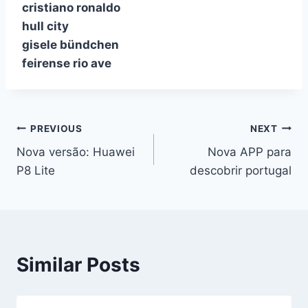
cristiano ronaldo
hull city
gisele bündchen
feirense rio ave
Navegação
PREVIOUS
NEXT
Nova versão: Huawei
Nova APP para
de
P8 Lite
descobrir portugal
artigos
Similar Posts