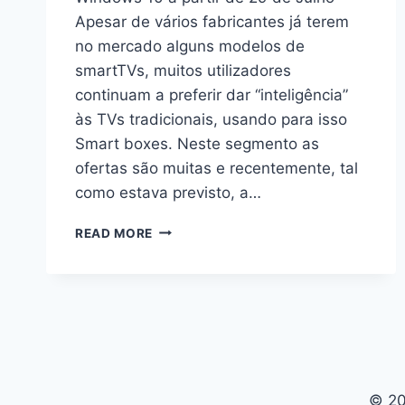
Apesar de vários fabricantes já terem
no mercado alguns modelos de
smartTVs, muitos utilizadores
continuam a preferir dar “inteligência”
às TVs tradicionais, usando para isso
Smart boxes. Neste segmento as
ofertas são muitas e recentemente, tal
como estava previsto, a…
STICK
READ MORE
300:
“PC
DE
BOLSO”
COM
WINDOWS
DA
LENOVO
© 20
POR