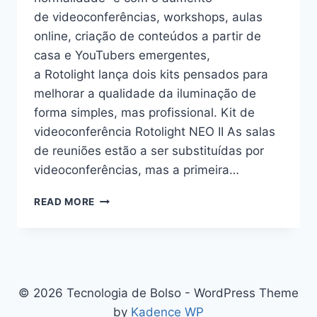
de videoconferências, workshops, aulas
online, criação de conteúdos a partir de
casa e YouTubers emergentes,
a Rotolight lança dois kits pensados para
melhorar a qualidade da iluminação de
forma simples, mas profissional. Kit de
videoconferência Rotolight NEO II As salas
de reuniões estão a ser substituídas por
videoconferências, mas a primeira…
ROTOLIGHT
READ MORE
LANÇA
KITS
DE
ILUMINAÇÃO
PROFISSIONAL
IDEAIS
© 2026 Tecnologia de Bolso - WordPress Theme
PARA
by
Kadence WP