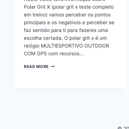
Polar Grit X (polar grit x teste completo
em treino) vamos perceber os pontos
principais e os negativos e perceber se
faz sentido para ti para fazeres uma
escolha certada. O polar grit x é um
relógio MULTIESPORTIVO OUTDOOR
COM GPS com recursos…
REVIEW
READ MORE
RELÓGIO
GPS
POLAR
GRIT
X
TESTE
COMPLETO
EM
TREINO
© 20