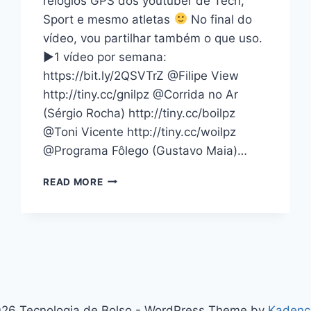
relógios GPS dos youtuber de Tech,
Sport e mesmo atletas
No final do
vídeo, vou partilhar também o que uso.
▶1 vídeo por semana:
https://bit.ly/2QSVTrZ @Filipe View
http://tiny.cc/gnilpz @Corrida no Ar
(Sérgio Rocha) http://tiny.cc/boilpz
@Toni Vicente http://tiny.cc/woilpz
@Programa Fôlego (Gustavo Maia)…
RELÓGIO
READ MORE
GPS
DOS
YOUTUBERS
26 Tecnologia de Bolso - WordPress Theme by
Kadenc