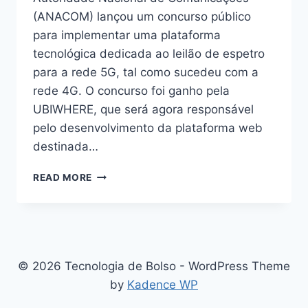
(ANACOM) lançou um concurso público
para implementar uma plataforma
tecnológica dedicada ao leilão de espetro
para a rede 5G, tal como sucedeu com a
rede 4G. O concurso foi ganho pela
UBIWHERE, que será agora responsável
pelo desenvolvimento da plataforma web
destinada…
UBIWHERE
READ MORE
IMPLEMENTA
PLATAFORMA
TECNOLÓGICA
PARA
LEILÃO
DO
© 2026 Tecnologia de Bolso - WordPress Theme
ESPETRO
by
Kadence WP
DA
REDE