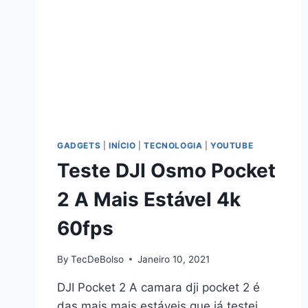
GADGETS
|
INÍCIO
|
TECNOLOGIA
|
YOUTUBE
Teste DJI Osmo Pocket
2 A Mais Estável 4k
60fps
By
TecDeBolso
Janeiro 10, 2021
DJI Pocket 2 A camara dji pocket 2 é
das mais mais estáveis que já testei.