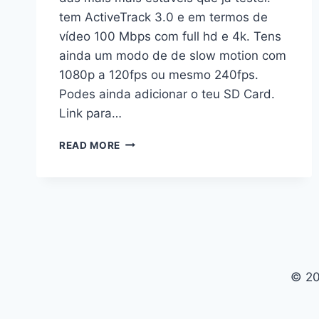
tem ActiveTrack 3.0 e em termos de
vídeo 100 Mbps com full hd e 4k. Tens
ainda um modo de de slow motion com
1080p a 120fps ou mesmo 240fps.
Podes ainda adicionar o teu SD Card.
Link para…
TESTE
READ MORE
DJI
OSMO
POCKET
2
A
MAIS
ESTÁVEL
4K
© 20
60FPS