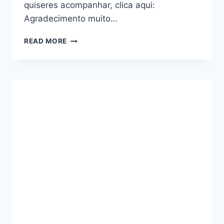
quiseres acompanhar, clica aqui:
Agradecimento muito…
GAME
READ MORE
BOY
FAZ
30
ANOS