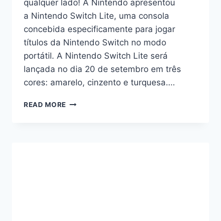
qualquer lado! A Nintendo apresentou
a Nintendo Switch Lite, uma consola
concebida especificamente para jogar
títulos da Nintendo Switch no modo
portátil. A Nintendo Switch Lite será
lançada no dia 20 de setembro em três
cores: amarelo, cinzento e turquesa….
CHEGOU
READ MORE
A
NOVA
NINTENDO
SWITCH
LITE
PARA
JOGAR
AINDA
MAIS
“PORTÁTIL”