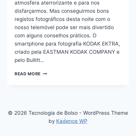
atmosfera aterrorizante e para nos
disfarçarmos. Mas conseguirmos bons
registos fotográficos desta noite com o
nosso telemóvel pode ser mais divertido
com alguns conselhos práticos. O
smartphone para fotografia KODAK EKTRA,
criado pela EASTMAN KODAK COMPANY e
pelo Bullitt…
IDEIAS
READ MORE
PARA
CAPTURAR
AS
FOTOS
MAIS
ASSUSTADORAS
© 2026 Tecnologia de Bolso - WordPress Theme
NESTE
by
Kadence WP
HALLOWEEN