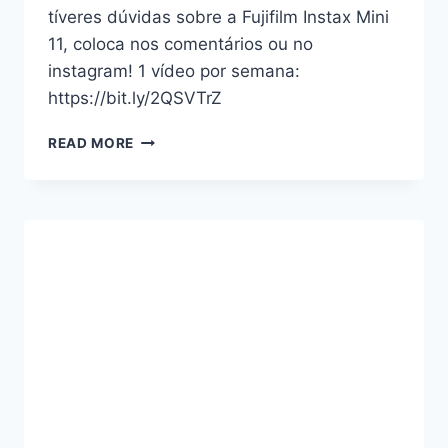
tíveres dúvidas sobre a Fujifilm Instax Mini
11, coloca nos comentários ou no
instagram! 1 vídeo por semana:
https://bit.ly/2QSVTrZ
CÂMARA
READ MORE
INSTANTÂNEA
FUJIFILM
INSTAX
MINI
11
REVIEW
E
TESTE