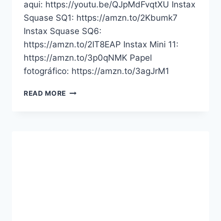
aqui: https://youtu.be/QJpMdFvqtXU Instax
Squase SQ1: https://amzn.to/2Kbumk7
Instax Squase SQ6:
https://amzn.to/2IT8EAP Instax Mini 11:
https://amzn.to/3p0qNMK Papel
fotográfico: https://amzn.to/3agJrM1
FUJIFILM
READ MORE
INSTAX
SQUARE
SQ1
ANÁLISE
COMPLETA
COMPARAÇÃO
COM
SQ6