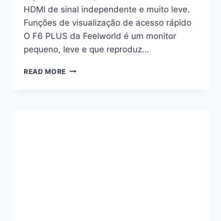
HDMI de sinal independente e muito leve.
Funções de visualização de acesso rápido
O F6 PLUS da Feelworld é um monitor
pequeno, leve e que reproduz…
F6
READ MORE
PLUS:
O
PRIMEIRO
MONITOR
COM
ECRÃ
TÁTIL
DA
FEELWORLD