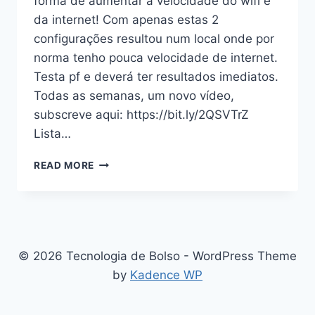
forma de aumentar a velocidade do wifi e
da internet! Com apenas estas 2
configurações resultou num local onde por
norma tenho pouca velocidade de internet.
Testa pf e deverá ter resultados imediatos.
Todas as semanas, um novo vídeo,
subscreve aqui: https://bit.ly/2QSVTrZ
Lista…
COMO
READ MORE
AUMENTAR
A
VELOCIDADE
DO
WI-
FI
© 2026 Tecnologia de Bolso - WordPress Theme
E
by
Kadence WP
DA
INTERNET
(VÍDEO)