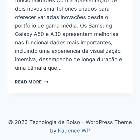
funcionalidades Com a apresentação de
dois novos smartphones criados para
oferecer variadas inovações desde o
portfólio de gama média. Os Samsung
Galaxy A50 e A30 apresentam melhorias
nas funcionalidades mais importantes,
incluindo uma experiência de visualização
imersiva, desempenho de longa duração e
uma câmara que…
NOVA
READ MORE
GAMA
GALAXY
A
COM
MELHORIAS
NAS
© 2026 Tecnologia de Bolso - WordPress Theme
PRINCIPAIS
by
Kadence WP
FUNCIONALIDADES