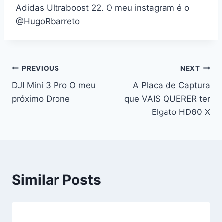
Adidas Ultraboost 22. O meu instagram é o
@HugoRbarreto
Navegação
PREVIOUS
NEXT
DJI Mini 3 Pro O meu
A Placa de Captura
de
próximo Drone
que VAIS QUERER ter
artigos
Elgato HD60 X
Similar Posts