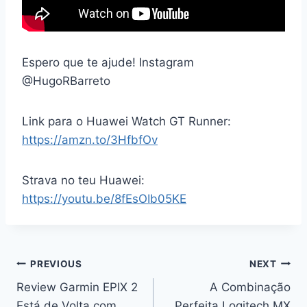
Espero que te ajude! Instagram
@HugoRBarreto
Link para o Huawei Watch GT Runner:
https://amzn.to/3HfbfOv
Strava no teu Huawei:
https://youtu.be/8fEsOIb05KE
Navegação
PREVIOUS
NEXT
Review Garmin EPIX 2
A Combinação
de
Está de Volta com
Perfeita Logitech MX