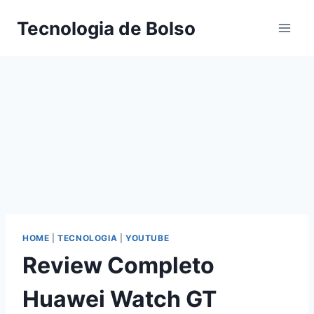
Skip
Tecnologia de Bolso
to
content
HOME
|
TECNOLOGIA
|
YOUTUBE
Review Completo
Huawei Watch GT