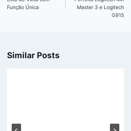
artigos
Função Única
Master 3 e Logitech
G915
Similar Posts