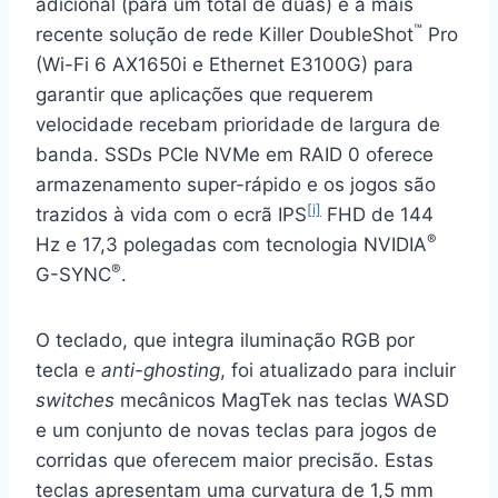
adicional (para um total de duas) e a mais
™
recente solução de rede Killer DoubleShot
Pro
(Wi-Fi 6 AX1650i e Ethernet E3100G) para
garantir que aplicações que requerem
velocidade recebam prioridade de largura de
banda. SSDs PCIe NVMe em RAID 0 oferece
armazenamento super-rápido e os jogos são
[i]
trazidos à vida com o ecrã IPS
FHD de 144
®
Hz e 17,3 polegadas com tecnologia NVIDIA
®
G-SYNC
.
O teclado, que integra iluminação RGB por
tecla e
anti-ghosting
, foi atualizado para incluir
switches
mecânicos MagTek nas teclas WASD
e um conjunto de novas teclas para jogos de
corridas que oferecem maior precisão. Estas
teclas apresentam uma curvatura de 1,5 mm