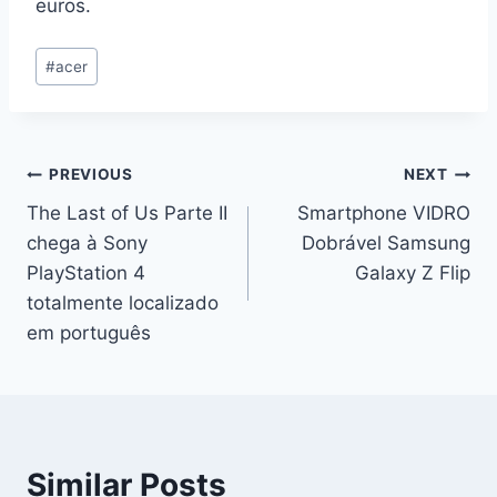
euros.
Post
#
acer
Tags:
Navegação
PREVIOUS
NEXT
The Last of Us Parte II
Smartphone VIDRO
de
chega à Sony
Dobrável Samsung
artigos
PlayStation 4
Galaxy Z Flip
totalmente localizado
em português
Similar Posts