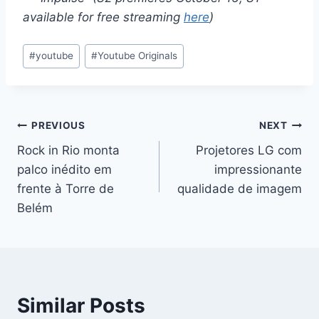
available for free streaming
here
)
Post
#
youtube
#
Youtube Originals
Tags:
Navegação
PREVIOUS
NEXT
Rock in Rio monta
Projetores LG com
de
palco inédito em
impressionante
artigos
frente à Torre de
qualidade de imagem
Belém
Similar Posts