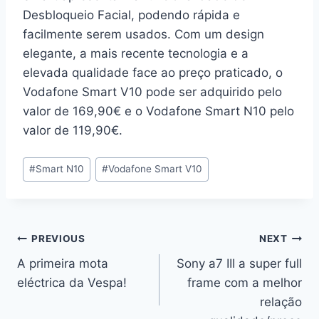
Desbloqueio Facial, podendo rápida e
facilmente serem usados. Com um design
elegante, a mais recente tecnologia e a
elevada qualidade face ao preço praticado, o
Vodafone Smart V10 pode ser adquirido pelo
valor de 169,90€ e o Vodafone Smart N10 pelo
valor de 119,90€.
Post
#
Smart N10
#
Vodafone Smart V10
Tags:
Navegação
PREVIOUS
NEXT
A primeira mota
Sony a7 III a super full
de
eléctrica da Vespa!
frame com a melhor
artigos
relação