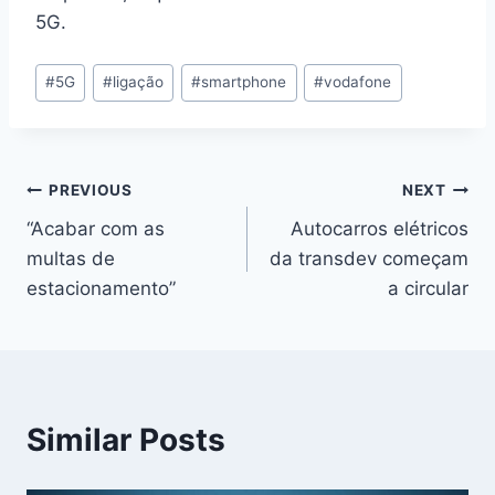
5G.
Post
#
5G
#
ligação
#
smartphone
#
vodafone
Tags:
Navegação
PREVIOUS
NEXT
“Acabar com as
Autocarros elétricos
de
multas de
da transdev começam
artigos
estacionamento”
a circular
Similar Posts