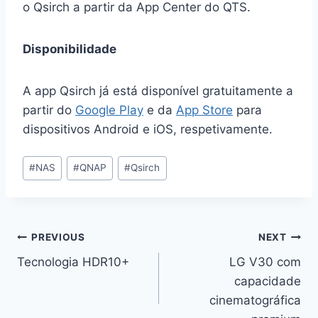
o Qsirch a partir da App Center do QTS.
Disponibilidade
A app Qsirch já está disponível gratuitamente a
partir do
Google Play
e da
App Store
para
dispositivos Android e iOS, respetivamente.
Post
#
NAS
#
QNAP
#
Qsirch
Tags:
Navegação
PREVIOUS
NEXT
Tecnologia HDR10+
LG V30 com
de
capacidade
artigos
cinematográfica