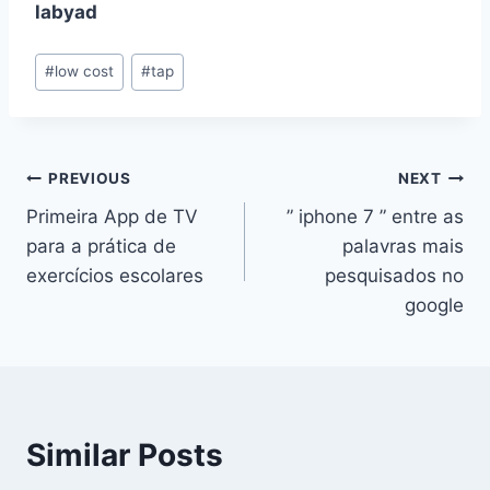
labyad
Post
#
low cost
#
tap
Tags:
Navegação
PREVIOUS
NEXT
Primeira App de TV
” iphone 7 ” entre as
de
para a prática de
palavras mais
artigos
exercícios escolares
pesquisados no
google
Similar Posts