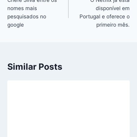
Chefe Silva entre os
O Netflix já está
de
nomes mais
disponível em
artigos
pesquisados no
Portugal e oferece o
google
primeiro mês.
Similar Posts