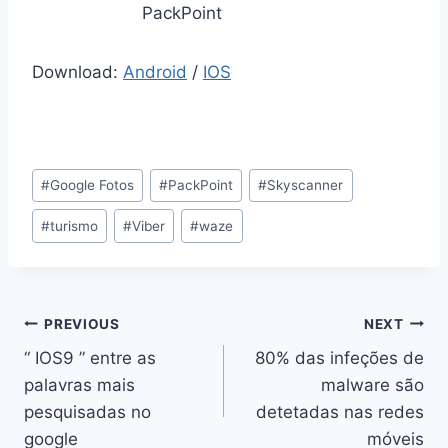
PackPoint
Download:
Android
/
IOS
Post
#
Google Fotos
#
PackPoint
#
Skyscanner
Tags:
#
turismo
#
Viber
#
waze
Navegação
PREVIOUS
NEXT
“ IOS9 ” entre as
80% das infeções de
de
palavras mais
malware são
artigos
pesquisadas no
detetadas nas redes
google
móveis