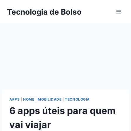
Skip
Tecnologia de Bolso
to
content
APPS
|
HOME
|
MOBILIDADE
|
TECNOLOGIA
6 apps úteis para quem
vai viajar