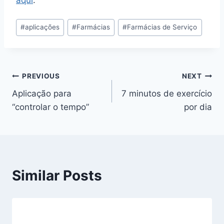
Post
#
aplicações
#
Farmácias
#
Farmácias de Serviço
Tags:
Navegação
PREVIOUS
NEXT
Aplicação para
7 minutos de exercício
de
“controlar o tempo”
por dia
artigos
Similar Posts